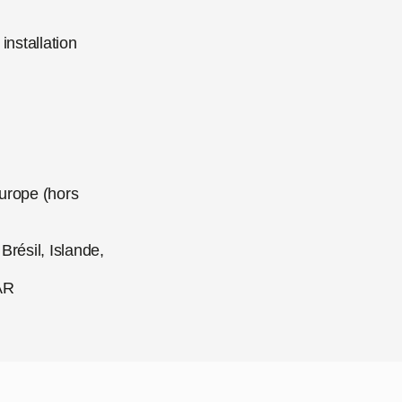
installation
urope (hors
résil, Islande,
#AR