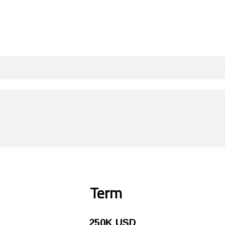
Term
250K USD