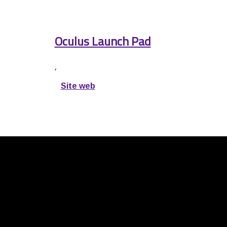
Oculus Launch Pad
,
Site web